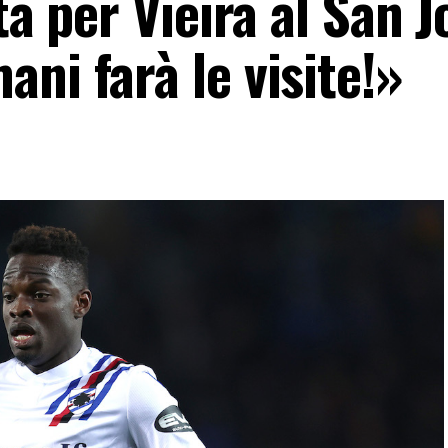
ta per Vieira al San J
ni farà le visite!»