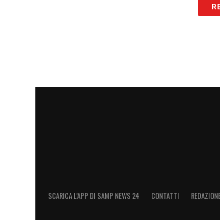
LA PLAYLIST DELLE NOSTRE TOP NEW
R
SCARICA L’APP DI SAMP NEWS 24
CONTATTI
REDAZION