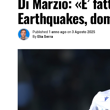
Di Marzio: «E’ fat
Earthquakes, doma
Published
1 anno ago
on
3 Agosto 2025
By
Elia Serra