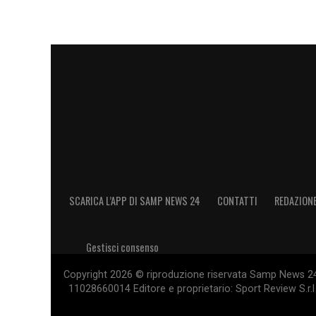
a pieno ogni giorno»
.
LA PLAYLIST DELLE NOSTRE TOP NEW
SCARICA L’APP DI SAMP NEWS 24
CONTATTI
REDAZION
Gestisci consenso
Copyright 2026 © riproduzione riservata Samp News 24 -
11028660014 Editore e proprietario: Sport Review S.r.l