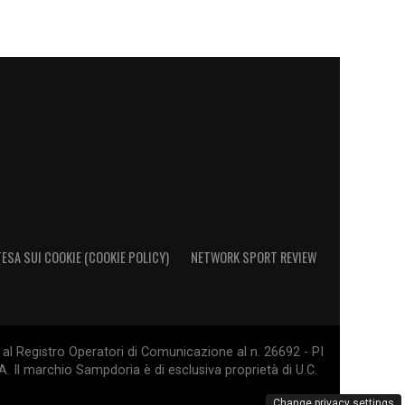
ESA SUI COOKIE (COOKIE POLICY)
NETWORK SPORT REVIEW
al Registro Operatori di Comunicazione al n. 26692 - PI
. Il marchio Sampdoria è di esclusiva proprietà di U.C.
Change privacy settings