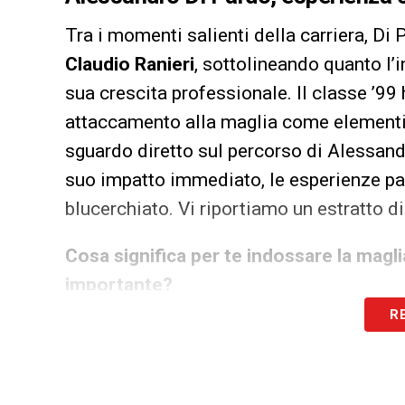
Tra i momenti salienti della carriera, Di
Claudio Ranieri
, sottolineando quanto l’
sua crescita professionale. Il classe ’99
attaccamento alla maglia come elementi c
sguardo diretto sul percorso di Alessand
suo impatto immediato, le esperienze pas
blucerchiato. Vi riportiamo un estratto di
Cosa significa per te indossare la magl
importante?
R
«Indossare questa maglia per me è un s
scontata ma, veramente, sono sempre sta
l’ambiente che lo circonda. Poterne fare