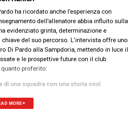
 Pardo ha ricordato anche l’esperienza con
insegnamento dell’allenatore abbia influito sulla
 ha evidenziato grinta, determinazione e
hiave del suo percorso. L’intervista offre uno
ro Di Pardo alla Sampdoria, mettendo in luce il
sate e le prospettive future con il club
 quanto proferito:
ia di una squadra con una storia così
EAD MORE
ogno, so che può sembrare una risposta
to affascinato da questo club e da tutto
 parte è qualcosa di speciale, cerco di godermelo