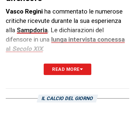
Vasco
Regini
ha commentato le numerose
critiche ricevute durante la sua esperienza
alla
Sampdoria
. Le dichiarazioni del
difensore in una
lunga intervista concessa
al
Secolo XIX
.
«Mi è dispiaciuto che qualcuno mi
READ MORE
prendesse un po’ di mira, si sono create
delle situazioni a livello di immagine che non
rispecchiavano la realtà. A un certo punto,
IL CALCIO DEL GIORNO
per esempio, sembrava che volessi più soldi
che non era vero e da qui è nato un certo
tipo di atteggiamento. Poi i mugugni per le
prestazioni sul campo ci stanno, sono lecite