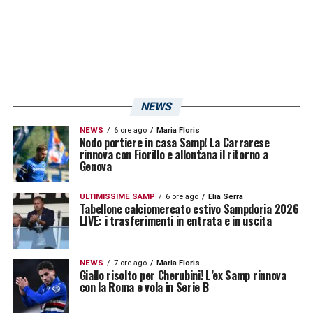
e le accetto fino alla morte. Chi mi ha
conosciuto davvero credo abbia apprezzato
l’aver sempre dato tutto. Comunque io dico
grazie a tutto il mondo Sampdoria. Rimarrò
sempre legato e tifoso».
NEWS
NEWS
6 ore ago
Maria Floris
LA PLAYLIST DELLE NOSTRE TOP NEWS
Nodo portiere in casa Samp! La Carrarese
rinnova con Fiorillo e allontana il ritorno a
Genova
ULTIMISSIME SAMP
6 ore ago
Elia Serra
Tabellone calciomercato estivo Sampdoria 2026
LIVE: i trasferimenti in entrata e in uscita
NEWS
7 ore ago
Maria Floris
Giallo risolto per Cherubini! L’ex Samp rinnova
con la Roma e vola in Serie B