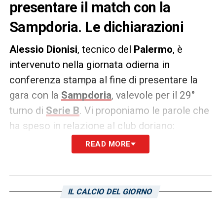
presentare il match con la
Sampdoria. Le dichiarazioni
Alessio Dionisi
, tecnico del
Palermo
, è
intervenuto nella giornata odierna in
conferenza stampa al fine di presentare la
gara con la
Sampdoria
, valevole per il 29°
turno di
Serie B
. Vi proponiamo le parole che
ha speso in relazione al club doriano:
READ MORE
«
Nelle ultime due partite mi hanno sorpreso
in positivo. Al 40’ il
Bari
aveva fatto zero tiri
e la Samp dodici, contro il
Sassuolo
hanno
IL CALCIO DEL GIORNO
giocato alla pari
».