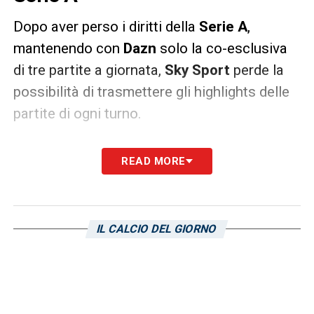
Dopo aver perso i diritti della
Serie A
,
mantenendo con
Dazn
solo la co-esclusiva
di tre partite a giornata,
Sky Sport
perde la
possibilità di trasmettere gli highlights delle
partite di ogni turno.
Come riportato da
Il Sole 24 Ore
, infatti, la
READ MORE
Lega ha deciso di non mettere all’asta il
pacchetto con le azioni salienti; va da se
quindi l’impossibilità dell’emittente satellitare
IL CALCIO DEL GIORNO
di trasmetterli. Per Sky Sport, quindi, ci sarà
la possibilità di mostrare esclusivamente gli
highlights della tre partite che ogni turno
trasmetterà in co-esclusiva.