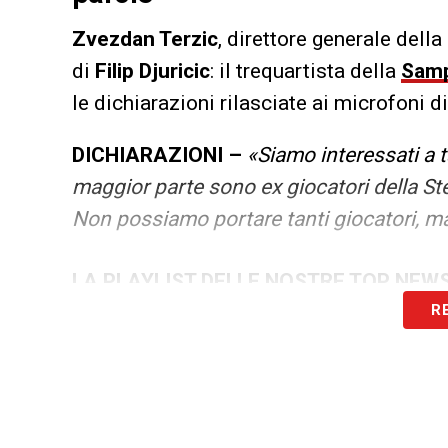
Zvezdan Terzic
, direttore generale della
di
Filip Djuricic
: il trequartista della
Samp
le dichiarazioni rilasciate ai microfoni d
DICHIARAZIONI –
«Siamo interessati a ta
maggior parte sono ex giocatori della St
Non possiamo portare tanti giocatori, ma 
LA PLAYLIST DELLE NOSTRE TOP NEW
R