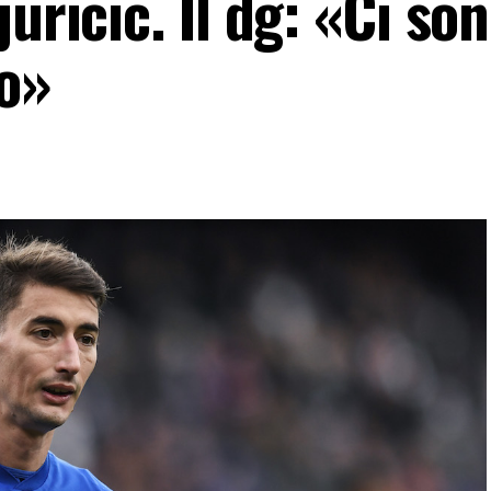
uricic. Il dg: «Ci so
so»