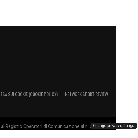
ESA SUI COOKIE (COOKIE POLICY)
NETWORK SPORT REVIEW
Change privacy settings
al Registro Operatori di Comunicazione al n. 26692 - PI
. Il marchio Sampdoria è di esclusiva proprietà di U.C.