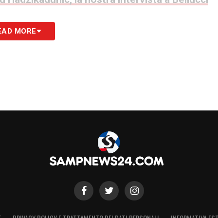
EAD MORE
S