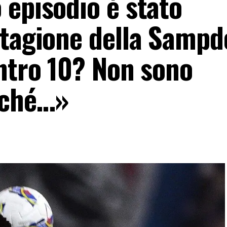
 episodio è stato
stagione della Sampd
ontro 10? Non sono
rché…»