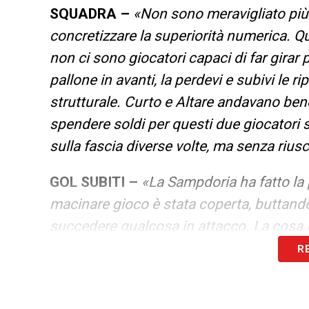
SQUADRA –
«Non sono meravigliato più 
concretizzare la superiorità numerica. Q
non ci sono giocatori capaci di far girar p
pallone in avanti, la perdevi e subivi le 
strutturale. Curto e Altare andavano bene 
spendere soldi per questi due giocatori
sulla fascia diverse volte, ma senza riu
GOL SUBITI –
«La Sampdoria ha fatto la 
macinare gioco è stata coperta, buttando
succedere qualcosa in attacco. La cosa 
R
LA PLAYLIST DELLE NOSTRE TOP NEW