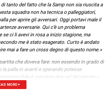
di tanto del fatto che la Samp non sia riuscita a
uesta squadra non ha tecnica o palleggiatori,
alla per aprire gli avversari. Oggi portavi male il
ripartenze avversarie. Qui c’è un problema
se ci li avevi in rosa a inizio stagione, ma
 secondo me è stato esagerato. Curto è andato
scire mai a fare un cross degno di questo nome.»
partita che doveva fare: non essendo in grado di
 la palla in avanti e sperando potesse
inammissibile è prendere due gol del genere.»
EAD MORE
S