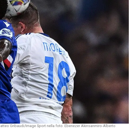
tteo Gribaudi/Image Sport nella foto: Ebenezer Akinsanmiro-Alberto