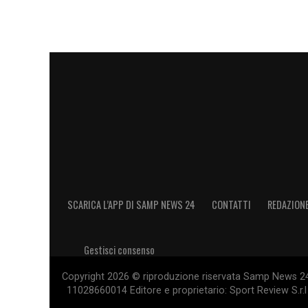
SCARICA L’APP DI SAMP NEWS 24
CONTATTI
REDAZION
Gestisci consenso
Copyright 2026 © riproduzione riservata Samp News 24 -
11028660014 Editore e proprietario: Sport Review S.r.l