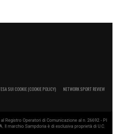
ESA SUI COOKIE (COOKIE POLICY)
NETWORK SPORT REVIEW
al Registro Operatori di Comunicazione al n. 26692 - PI
. Il marchio Sampdoria è di esclusiva proprietà di U.C.