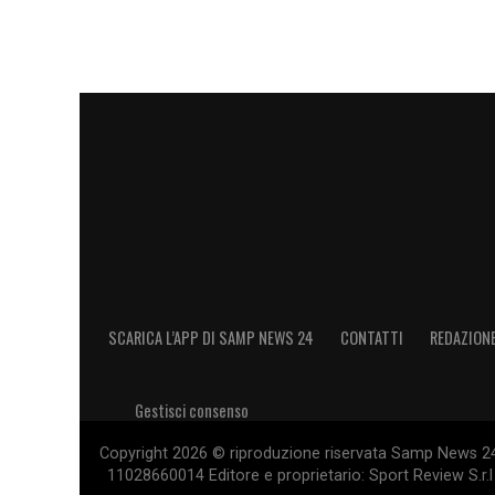
SCARICA L’APP DI SAMP NEWS 24
CONTATTI
REDAZION
Gestisci consenso
Copyright 2026 © riproduzione riservata Samp News 24 -
11028660014 Editore e proprietario: Sport Review S.r.l