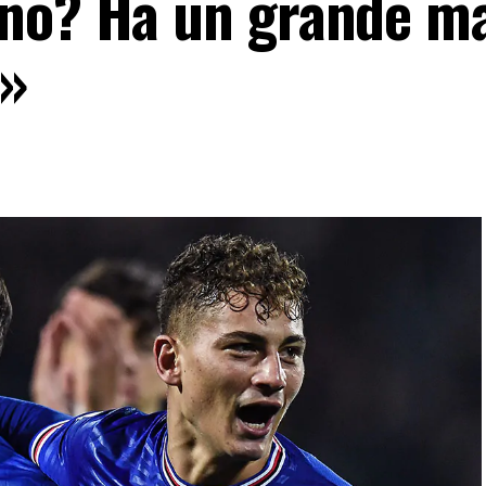
ano? Ha un grande m
o»