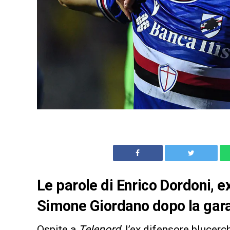
Le parole di Enrico Dordoni, 
Simone Giordano dopo la gara 
Ospite a
Telenord
, l’ex difensore blucer