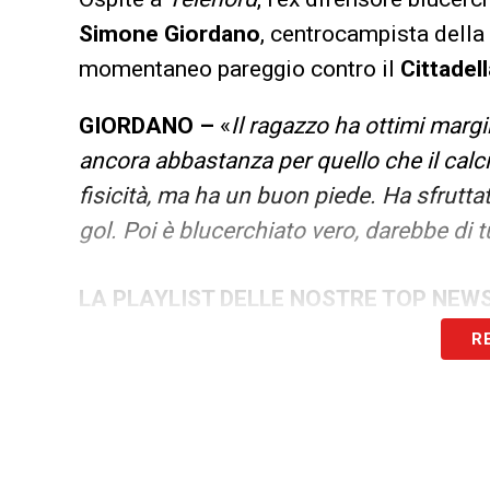
Simone Giordano
, centrocampista della
momentaneo pareggio contro il
Cittadell
GIORDANO –
«
Il ragazzo ha ottimi marg
ancora abbastanza per quello che il calcio 
fisicità, ma ha un buon piede. Ha sfrutta
gol. Poi è blucerchiato vero, darebbe di 
LA PLAYLIST DELLE NOSTRE TOP NEW
R