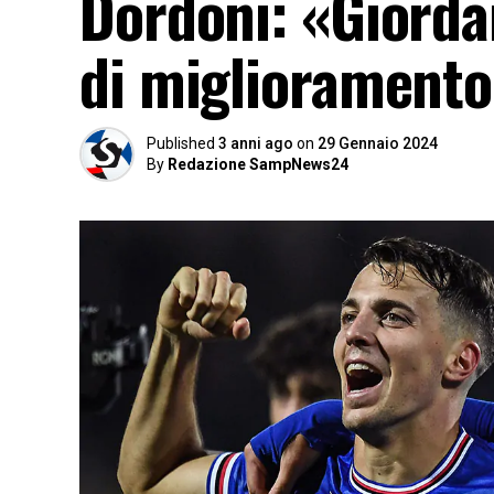
Dordoni: «Giord
di migliorament
Published
3 anni ago
on
29 Gennaio 2024
By
Redazione SampNews24