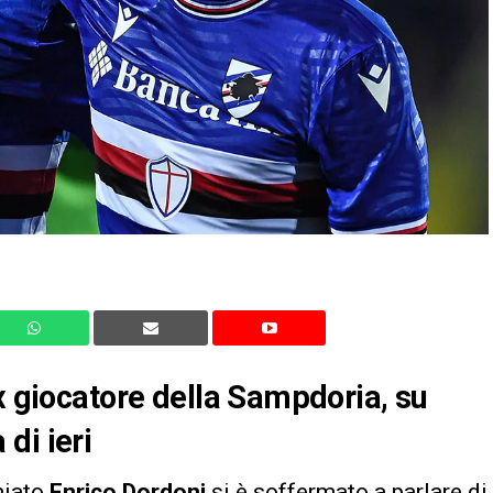
ex giocatore della Sampdoria, su
di ieri
chiato
Enrico Dordoni
si è soffermato a parlare di