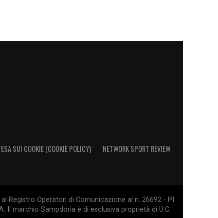
ESA SUI COOKIE (COOKIE POLICY)
NETWORK SPORT REVIEW
al Registro Operatori di Comunicazione al n. 26692 - PI
. Il marchio Sampdoria è di esclusiva proprietà di U.C.