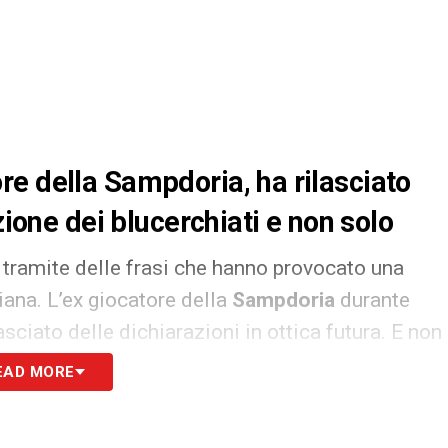
e della Sampdoria, ha rilasciato
zione dei blucerchiati e non solo
e tramite delle frasi che hanno provocato una
iana. L’ex giocatore della
Sampdoria
durante
asciato delle dichiarazioni in ottica futura. E non
rsonaggio “in penombra” interno alla società
EAD MORE