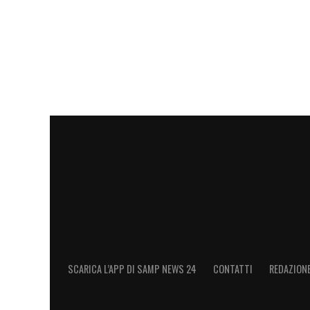
«La Sampdoria è difficile da comprender
ancora difficoltà come quelle nelle ultim
All’inizio della prossima stagione lo dir
Ultimissime Sampdoria LIVE: spunta la p
Pierini
SCARICA L’APP DI SAMP NEWS 24
CONTATTI
REDAZION