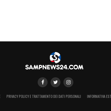
e, la sensazione è che il prossimo anno vivremo
e stagioni. Chi è la persona in penombra?
ò se sarà ancora nella Sampdoria»
.
ista Neestrup per la panchina! Le novità su
E
PRIVACY POLICY E TRATTAMENTO DEI DATI PERSONALI
INFORMATIVA EST