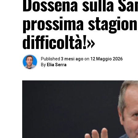
Dossena sulla Sa
prossima stagion
difficoltà!»
Published
3 mesi ago
on
12 Maggio 2026
By
Elia Serra