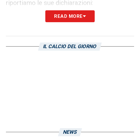
riportiamo le sue dichiarazioni:
READ MORE
MANCINI E INVERNIZZI
–
«La società si è
presa una bella responsabilità nel
concludere il rapporto con Mancini e
IL CALCIO DEL GIORNO
Invernizzi. Finalmente sono usciti allo
scoperto ma mi sarei aspettato di trovare
immediatamente l’allenatore e il direttore
sportivo. Spero che prima possibile facciano
quello che devono fare. Le premesse non
sono certo positive».
COMUNICATO FREDBERG
–
«Il comunicato
di Fredberg? Bisognava stare zitti, non
avrebbe dovuto fare nessuna dichiarazione.
NEWS