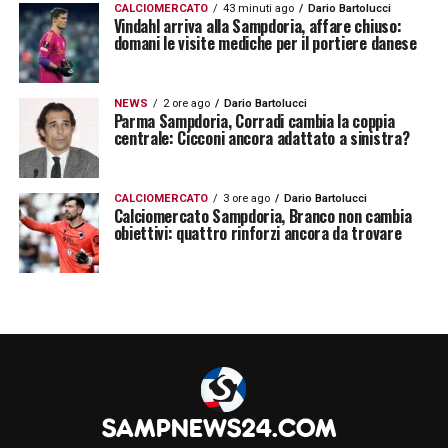
Se sei ostaggio di 2-3 procuratori che ti
CALCIOMERCATO
43 minuti ago
Dario Bartolucci
Vindahl arriva alla Sampdoria, affare chiuso:
devono fare il mercato è meglio che stai
domani le visite mediche per il portiere danese
zitto. Non puoi mostrare i muscoli quando
non ce li hai. Rischi solo di metterti contro
NEWS
2 ore ago
Dario Bartolucci
Parma Sampdoria, Corradi cambia la coppia
ancora di più i tifosi. Speriamo che ci dicano
centrale: Cicconi ancora adattato a sinistra?
chi sarà l’allenatore nel più breve tempo
possibile. Allenatore straniero? Ci
CALCIOMERCATO
3 ore ago
Dario Bartolucci
Calciomercato Sampdoria, Branco non cambia
metterebbe tre mesi per capire quello che
obiettivi: quattro rinforzi ancora da trovare
sta succedendo. L’8 di giugno devi aver già
presentato allenatore e Ds, altrimenti se non
ci fosse un’ipotetica vendita della società,
stai ripercorrendo la strada che negli ultimi
due anni ti ha portato a lottare per non
andare in Serie C».