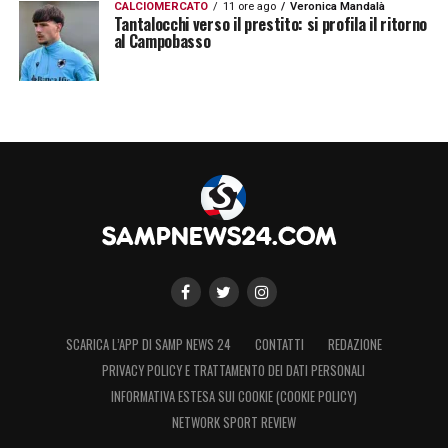
CALCIOMERCATO
11 ore ago
Veronica Mandalà
Tantalocchi verso il prestito: si profila il ritorno
soluzioni
Caprari
e
Quagliarella
.
al Campobasso
LA PLAYLIST DELLE NOSTRE TOP NEWS
SCARICA L’APP DI SAMP NEWS 24
CONTATTI
REDAZIONE
PRIVACY POLICY E TRATTAMENTO DEI DATI PERSONALI
INFORMATIVA ESTESA SUI COOKIE (COOKIE POLICY)
NETWORK SPORT REVIEW