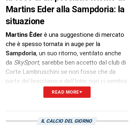
Martins Eder alla Sampdoria: la
situazione
Martins
Èder
è una suggestione di mercato
che è spesso tornata in auge per la
Sampdoria
, un suo ritorno, ventilato anche
da
SkySport
, sarebbe ben accetto dal club di
Corte Lambruschini se non fosse che da
parte del brasiliano e dell’Inter non ci sembra
ci sia la volontà o necessità di venderlo. La
READ MORE
situazione riguardante il giocatore permane
sempre la medesima, la Samp da parte sua è
aperta a un dialogo che possa favorire un
IL CALCIO DEL GIORNO
discorso di ritorno, ma l’Inter vede ancora in