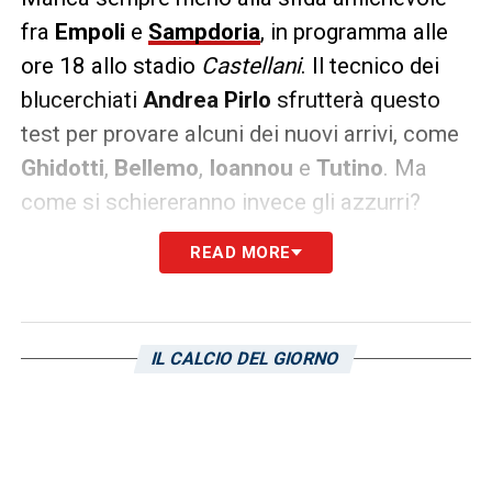
fra
Empoli
e
Sampdoria
, in programma alle
ore 18 allo stadio
Castellani
. Il tecnico dei
blucerchiati
Andrea Pirlo
sfrutterà questo
test per provare alcuni dei nuovi arrivi, come
Ghidotti
,
Bellemo
,
Ioannou
e
Tutino
. Ma
come si schiereranno invece gli azzurri?
READ MORE
Roberto D’Aversa
dovrebbe affidarsi al 3-4-
2-1, secondo quanto riportato da
pianetaempoli.it
. In porta spazio a
Vaszquez
, con
Ismajili
,
Guarino
e
Viti
a
IL CALCIO DEL GIORNO
comporre il terzetto difensivo. Sulle corsie
laterali
Gyasi
e
Pezzella
, con
Haas
ed
Henderson
a centrocampo; infine
Fazzini
e