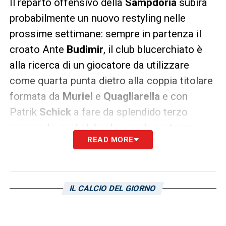
Il reparto offensivo della
Sampdoria
subirà
probabilmente un nuovo restyling nelle
prossime settimane: sempre in partenza il
croato Ante
Budimir
, il club blucerchiato è
alla ricerca di un giocatore da utilizzare
come quarta punta dietro alla coppia titolare
formata da
Muriel
e
Quagliarella
e con
Patrik
Schick
a fare da splendido terzo
incomodo, probabile che con la partenza
READ MORE
dell’ex Crotone si vada o per la soluzione
interna, con la promozione di un giovane
attaccante della Primavera, o verso
IL CALCIO DEL GIORNO
l’acquisto di un attaccante simile a Budimir
per profilo. Negli scorsi giorni il nome più
caldo è stato quello di Kevin
Lasagna
,