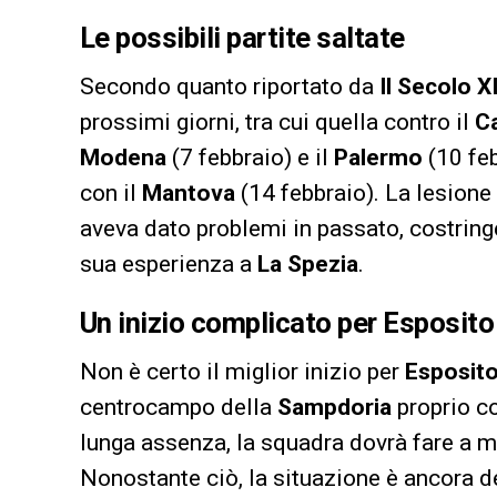
Le possibili partite saltate
Secondo quanto riportato da
Il Secolo X
prossimi giorni, tra cui quella contro il
C
Modena
(7 febbraio) e il
Palermo
(10 feb
con il
Mantova
(14 febbraio). La lesione 
aveva dato problemi in passato, costring
sua esperienza a
La Spezia
.
Un inizio complicato per Esposito
Non è certo il miglior inizio per
Esposit
centrocampo della
Sampdoria
proprio c
lunga assenza, la squadra dovrà fare a m
Nonostante ciò, la situazione è ancora d