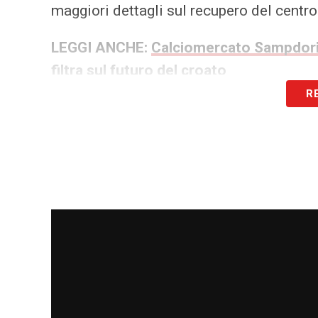
maggiori dettagli sul recupero del centr
LEGGI ANCHE:
Calciomercato Sampdoria
filtra sul futuro del croato
R
LA PLAYLIST DELLE NOSTRE TOP NEW