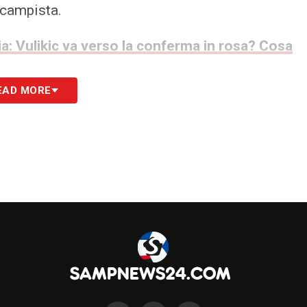
ocampista.
: Vulikic va verso la conferma in rosa? Cosa
EAD MORE
S