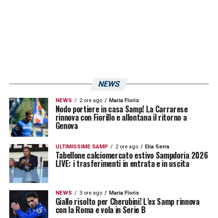
eccezionali, ma non dobbiamo avere paura
nei 90 minuti».
LA PLAYLIST DELLE NOSTRE TOP NEWS
NEWS
NEWS
2 ore ago
Maria Floris
Nodo portiere in casa Samp! La Carrarese
rinnova con Fiorillo e allontana il ritorno a
Genova
ULTIMISSIME SAMP
2 ore ago
Elia Serra
Tabellone calciomercato estivo Sampdoria 2026
LIVE: i trasferimenti in entrata e in uscita
NEWS
3 ore ago
Maria Floris
Giallo risolto per Cherubini! L’ex Samp rinnova
con la Roma e vola in Serie B