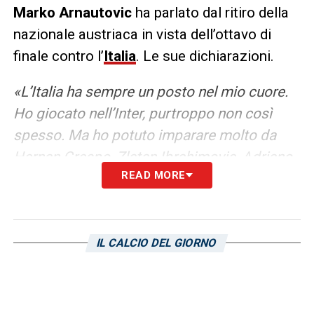
Marko Arnautovic
ha parlato dal ritiro della
nazionale austriaca in vista dell’ottavo di
finale contro l’
Italia
. Le sue dichiarazioni.
«L’Italia ha sempre un posto nel mio cuore.
Ho giocato nell’Inter, purtroppo non così
spesso. Ma ho potuto imparare molto da
Hernan Crespo, Zlatan Ibrahimovic, Adriano
READ MORE
e ovviamente José Mourinho. Sono spesso
in contatto con José. Giorgio Chiellini e
Leonardo Bonucci, tanto di cappello alla
coppia. Hanno giocato molto bene insieme
IL CALCIO DEL GIORNO
per così tanti anni. Ma non ho paura. Sembra
tutto segnato, ma stiamo facendo il nostro
gioco e anche noi vogliamo vincere. Sono