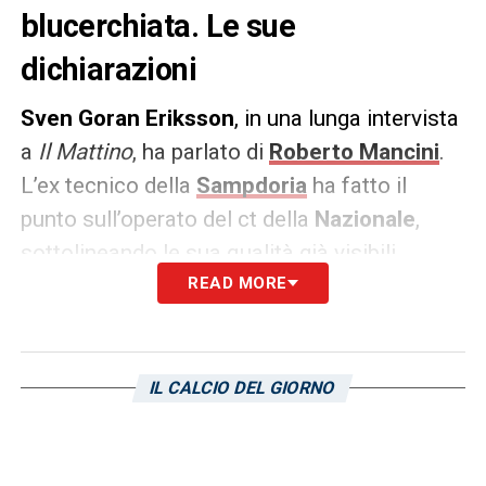
blucerchiata. Le sue
dichiarazioni
Sven Goran Eriksson
, in una lunga intervista
a
Il Mattino
, ha parlato di
Roberto Mancini
.
L’ex tecnico della
Sampdoria
ha fatto il
punto sull’operato del ct della
Nazionale
,
sottolineando le sua qualità già visibili
all’epoca della loro esperienza in
READ MORE
blucerchiato. Le sue dichiarazioni.
«Avrei potuto pensare che sono stato bravo
IL CALCIO DEL GIORNO
ad insegnargli il lavoro. No, scherzi a parte,
l’Italia gioca un gran bel calcio. Il migliore
visto finora in questo Europeo. Ribadisco: ho