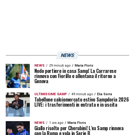
capito che Mancini sarebbe diventato un
grande tecnico al primo anno assieme alla
Sampdoria e nel percorso che abbiamo
fatto, poi, anche alla Lazio. Mentre era in
campo, quando calcava il terreno di gioco,
Mancini già faceva l’allenatore. Era
NEWS
straordinario»
.
NEWS
29 minuti ago
Maria Floris
Nodo portiere in casa Samp! La Carrarese
rinnova con Fiorillo e allontana il ritorno a
LA PLAYLIST DELLE NOSTRE TOP NEWS
Genova
ULTIMISSIME SAMP
49 minuti ago
Elia Serra
Tabellone calciomercato estivo Sampdoria 2026
LIVE: i trasferimenti in entrata e in uscita
NEWS
1 ora ago
Maria Floris
Giallo risolto per Cherubini! L’ex Samp rinnova
con la Roma e vola in Serie B