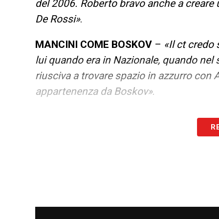
del 2006. Roberto bravo anche a creare un
De Rossi»
.
MANCINI COME BOSKOV
–
«Il ct credo
lui quando era in Nazionale, quando ne
riusciva a trovare spazio in azzurro con A
appartenenza da Boskov»
.
LA PLAYLIST DELLE NOSTRE TOP NEW
R