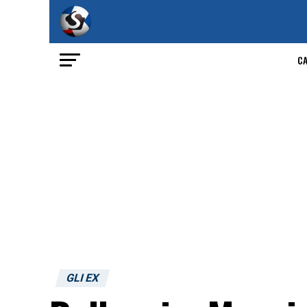
C
GLI EX