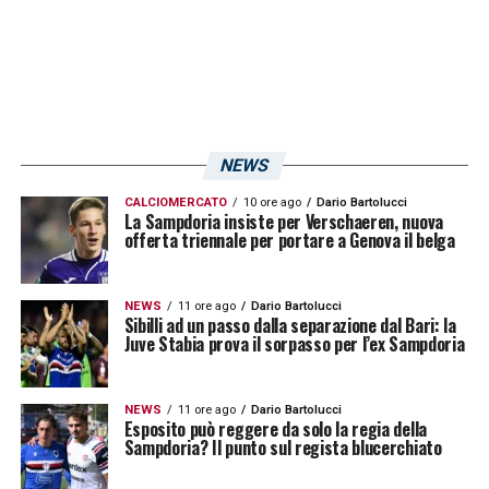
qualità ed entusiasmo, consapevoli della
grande opportunità che hanno davanti».
LA PLAYLIST DELLE NOSTRE TOP NEWS
NEWS
CALCIOMERCATO
10 ore ago
Dario Bartolucci
La Sampdoria insiste per Verschaeren, nuova
offerta triennale per portare a Genova il belga
NEWS
11 ore ago
Dario Bartolucci
Sibilli ad un passo dalla separazione dal Bari: la
Juve Stabia prova il sorpasso per l’ex Sampdoria
NEWS
11 ore ago
Dario Bartolucci
Esposito può reggere da solo la regia della
Sampdoria? Il punto sul regista blucerchiato