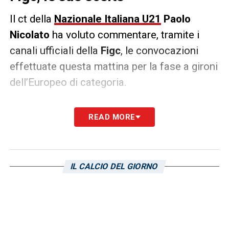
Il ct della
Nazionale Italiana U21
Paolo
Nicolato
ha voluto commentare, tramite i
canali ufficiali della
Figc
, le convocazioni
effettuate questa mattina per la fase a gironi
dell’Europeo di categoria.
«Questa qualificazione è stata il frutto
READ MORE
dell’impegno di tanti giocatori. Tutti
avrebbero meritato la possibilità di giocarsi
la finale. La scelta non è stata semplice.
IL CALCIO DEL GIORNO
Abbiamo costruito una squadra molto
giovane con giocatori nati tra il 1999 e il
2000, solo tre sono del ’98. Non sarà facile
ma i ragazzi sapranno sicuramente mostrare