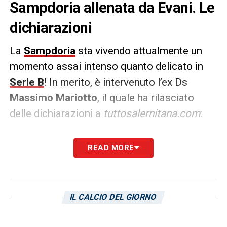
Sampdoria allenata da Evani. Le
dichiarazioni
La
Sampdoria
sta vivendo attualmente un
momento assai intenso quanto delicato in
Serie B
! In merito, è intervenuto l’ex Ds
Massimo Mariotto
, il quale ha rilasciato
delle dichiarazioni a
tuttosalernitana.com
:
«
La Sampdoria ha raschiato il fondo del
READ MORE
barile chiamando gente che ha fatto la
storia. Una mossa che ci sta. Credo, però,
che non bisogna fare retro-pensieri: la
IL CALCIO DEL GIORNO
salvezza passa per il campo e basta, giochi
e giochetti appartengono al passato. Dico