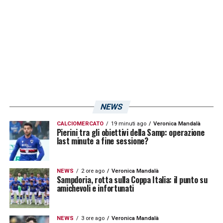
una cosa: la Salernitana, rispetto alle altre,
ha il vantaggio del pubblico. Nei momenti di
difficoltà so che Salerno è capace di
ricompattarsi e i tanti biglietti venduti
confermano quanto sto dicendo. E’ un’arma
in più che sposta gli equilibri, Cittadella e
Mantova mica hanno la stessa spinta?
».
NEWS
CALCIOMERCATO
19 minuti ago
Veronica Mandalà
LA PLAYLIST DELLE NOSTRE TOP NEWS
Pierini tra gli obiettivi della Samp: operazione
last minute a fine sessione?
NEWS
2 ore ago
Veronica Mandalà
Sampdoria, rotta sulla Coppa Italia: il punto su
amichevoli e infortunati
NEWS
3 ore ago
Veronica Mandalà