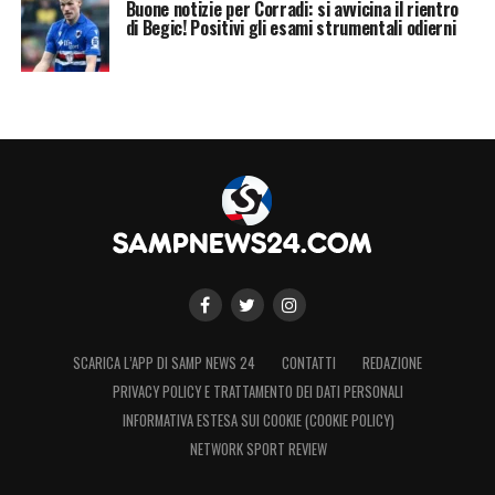
Buone notizie per Corradi: si avvicina il rientro
di Begic! Positivi gli esami strumentali odierni
SCARICA L’APP DI SAMP NEWS 24
CONTATTI
REDAZIONE
PRIVACY POLICY E TRATTAMENTO DEI DATI PERSONALI
INFORMATIVA ESTESA SUI COOKIE (COOKIE POLICY)
NETWORK SPORT REVIEW