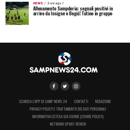
NEWS
3 ore ago
Allenamento Sampdoria: segnali positivi in
arrivo da Insigne e Begić! Tutino in gruppo
SCARICA L’APP DI SAMP NEWS 24
CONTATTI
REDAZIONE
PRIVACY POLICY E TRATTAMENTO DEI DATI PERSONALI
INFORMATIVA ESTESA SUI COOKIE (COOKIE POLICY)
NETWORK SPORT REVIEW