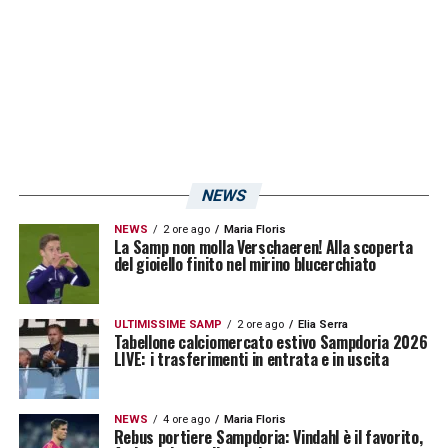
paga le due palle inattive»
.
LA PLAYLIST DELLE NOSTRE TOP NEWS
NEWS
NEWS
2 ore ago
Maria Floris
La Samp non molla Verschaeren! Alla scoperta
del gioiello finito nel mirino blucerchiato
ULTIMISSIME SAMP
2 ore ago
Elia Serra
Tabellone calciomercato estivo Sampdoria 2026
LIVE: i trasferimenti in entrata e in uscita
NEWS
4 ore ago
Maria Floris
Rebus portiere Sampdoria: Vindahl è il favorito,