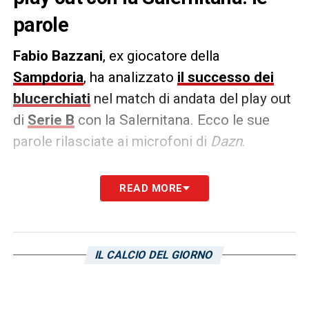
parole
Fabio Bazzani
, ex giocatore della
Sampdoria
, ha analizzato
il successo dei
blucerchiati
nel match di andata del play out
di
Serie B
con la Salernitana. Ecco le sue
parole rilasciate ai microfoni di
Dazn
.
DICHIARAZIONI
–
«Vantaggio importante
READ MORE
ma non decisivo, all’Arechi sarà dura, la
Salernitana in casa può ribaltare ma deve
fare una partita perfetta. La Samp indirizza
IL CALCIO DEL GIORNO
molto ma deve essere brava a capire che
non ha conquistato niente. La Samp ha
messo più ritmo ed intensità, la Salernitana