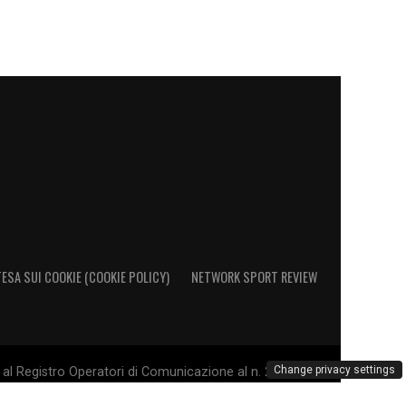
ESA SUI COOKIE (COOKIE POLICY)
NETWORK SPORT REVIEW
Change privacy settings
al Registro Operatori di Comunicazione al n. 26692 - PI
. Il marchio Sampdoria è di esclusiva proprietà di U.C.