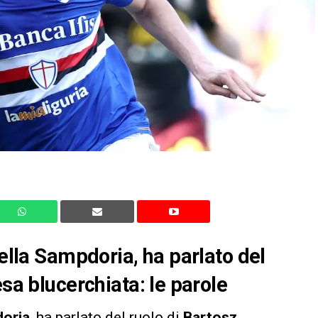
della Sampdoria, ha parlato del
esa blucerchiata: le parole
oria
, ha parlato del ruolo di
Bartosz