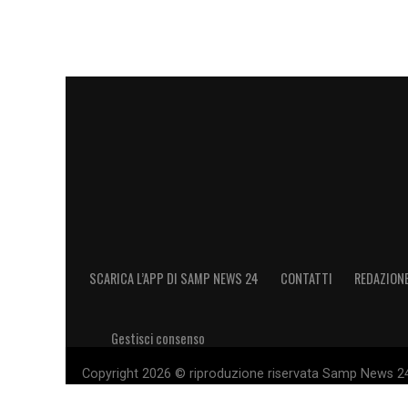
SCARICA L’APP DI SAMP NEWS 24
CONTATTI
REDAZION
Gestisci consenso
Copyright 2026 © riproduzione riservata Samp News 24 -
11028660014 Editore e proprietario: Sport Review S.r.l