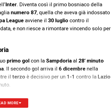
ll’
Inter
. Diventa così il primo bosniaco della
aglia
numero 87
, quella che aveva già indossato
pa League
avviene il
30 luglio
contro il
ndata, e non riesce a rimontare vincendo solo per
ria
suo
primo gol
con la
Sampdoria
al
28′ minuto
na
. Il secondo gol arriva il
6 dicembre
nella
tre il
terzo
è decisivo per un
1-1
contro la
Lazio
uto.
ore
EAD MORE
 ottenere l’
abilitazione UEFA A
,
Zukanović
si