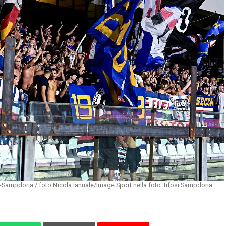
a-Sampdoria / foto Nicola Ianuale/Image Sport nella foto: tifosi Sampdoria