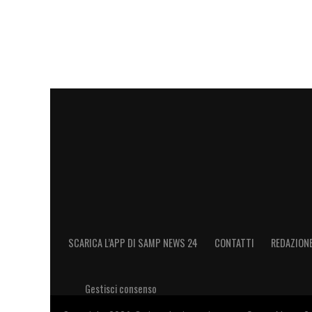
prepara a una nuova fase della sua carrie
mettere a frutto la sua esperienza sul c
Sampdoria
,
Roma
e altre esperienze inte
partire per il suo futuro da tecnico.
LA PLAYLIST DELLE NOSTRE TOP NEW
SCARICA L’APP DI SAMP NEWS 24
CONTATTI
REDAZION
Gestisci consenso