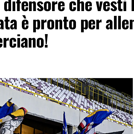
difensore che vestì 
ta è pronto per alle
erciano!