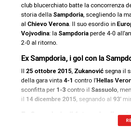
club blucerchiato batte la concorrenza de
storia della
Sampdoria
, scegliendo la m
al
Chievo Verona
. Il suo esordio in
Euro
Vojvodina
: la
Sampdoria
perde 4-0 all’a
2-0 al ritorno.
Ex Sampdoria,
i
gol con la Sampdo
Il
25 ottobre 2015
,
Zukanović
segna il 
della gara vinta
4-1
contro l’
Hellas Vero
sconfitta per
1-3
contro il
Sassuolo
, men
il
14 dicembre 2015
, segnando al
93′
min
Ex Sampdoria,
il
futuro da allenat
R
Ora, dopo aver completato il percorso per