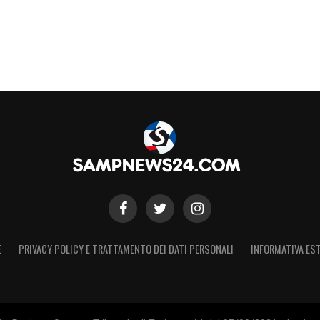
ra, questa volta come allenatore, pronto a
ampo. Il suo cammino da calciatore, tra
rnazionali, gli ha fornito una solida base da cui
S
E
PRIVACY POLICY E TRATTAMENTO DEI DATI PERSONALI
INFORMATIVA EST