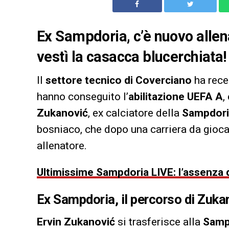
Ex Sampdoria, c’è nuovo allen
vestì la casacca blucerchiata
Il
settore tecnico di Coverciano
ha rece
hanno conseguito l’
abilitazione UEFA A
,
Zukanović
, ex calciatore della
Sampdori
bosniaco, che dopo una carriera da giocat
allenatore.
Ultimissime Sampdoria LIVE: l’assenza di
Ex Sampdoria,
il
percorso di Zuka
Ervin Zukanović
si trasferisce alla
Samp