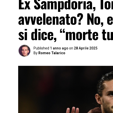
Ex Sampdoria, To
avvelenato? No, e
si dice, “morte t
Published
1 anno ago
on
28 Aprile 2025
By
Romeo Talarico