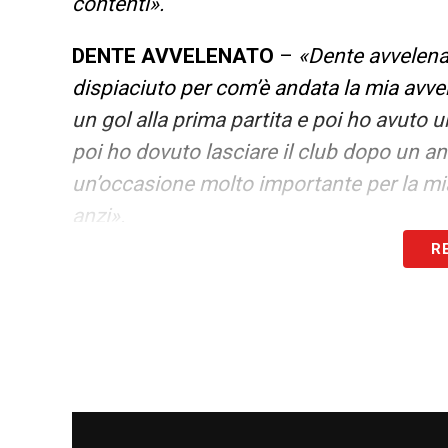
contenti».
DENTE AVVELENATO
–
«Dente avvelena
dispiaciuto per com’è andata la mia avve
un gol alla prima partita e poi ho avuto 
poi ho dovuto lasciare il club dopo un a
un’occasione molto importante per la mia
anzi».
R
SITUAZIONE SAMPDORIA
–
«Mi dispiac
perché una piazza così bella e importante
“morte tua vita mia”, funziona così».
RANIERI IN PANCHINA ALLA SAMP
–
«S
persona grandissima. Che sia alla Samp o