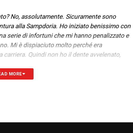
to? No, assolutamente. Sicuramente sono
ntura alla Sampdoria. Ho iniziato benissimo con
una serie di infortuni che mi hanno penalizzato e
nno. Mi è dispiaciuto molto perché era
 carriera. Quindi non ho il dente avvelenato,
EAD MORE
e che si siano messi in questa situazione,
 non meritava di star lì. Però come si dice
e mi aspettavo di rivederlo in Serie A? E’ una
 al Cagliari in B o alla Roma in Champions, è un