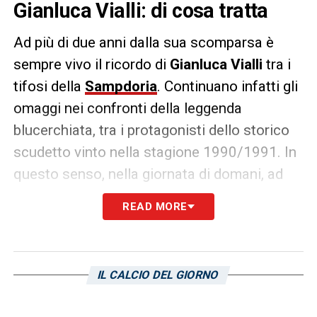
Gianluca Vialli: di cosa tratta
Ad più di due anni dalla sua scomparsa è
sempre vivo il ricordo di
Gianluca Vialli
tra i
tifosi della
Sampdoria
. Continuano infatti gli
omaggi nei confronti della leggenda
blucerchiata, tra i protagonisti dello storico
scudetto vinto nella stagione 1990/1991. In
questo senso, nella giornata di domani, ad
Alassio verrà presentato un nuovo libro dal
READ MORE
titolo
“Luca Vialli. Da Cremona a Londra, la
vita straordinaria di un campione in campo
e fuori”
, scritto da Luca Dal Monte, amico
IL CALCIO DEL GIORNO
dell’attaccante doriano fin dai tempi
dell’asilo. L’ evento si terrà presso il locale