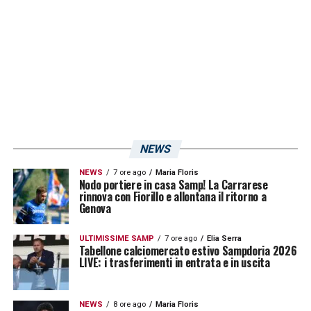
del
Sampdoria
Club della città ligure. Lo
riporta l’edizione genovese del
Secolo XIX
.
LA PLAYLIST DELLE NOSTRE TOP NEWS
NEWS
NEWS
7 ore ago
Maria Floris
Nodo portiere in casa Samp! La Carrarese
rinnova con Fiorillo e allontana il ritorno a
Genova
ULTIMISSIME SAMP
7 ore ago
Elia Serra
Tabellone calciomercato estivo Sampdoria 2026
LIVE: i trasferimenti in entrata e in uscita
NEWS
8 ore ago
Maria Floris