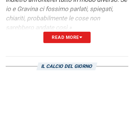
io e Gravina ci fossimo parlati, spiegati,
chiariti, probabilmente le cose non
sarebbero andate così.»
READ MORE
SULLA FIDUCIA
: «Allenare sentendo che la
fiducia sulla tua persona vacilla, mi creda,
non è una bella sensazione. Non ti
IL CALCIO DEL GIORNO
garantisce di poter lavorare con la giusta
serenità. Nonostante ciò mi rimprovero di
non aver affrontato il tutto con più chiarezza.
Tra me e Gravina c’è sempre stato un
rapporto basato su una grande stima e
dialogo. E la volta che forse era necessario
parlare con chiarezza, non è stato fatto».