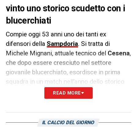
vinto uno storico scudetto con i
blucerchiati
Compie oggi 53 anni uno dei tanti ex
difensori della
Sampdoria
. Si tratta di
Michele Mignani, attuale tecnico del
Cesena
,
che dopo essere cresciuto nel settore
giovanile blucerchiato, esordisce in prima
squadra in un match nell’anno dello storico
scudetto del 1991 in quella che è stata la
READ MORE
sua unica presenza con il club ligure
Nonostante abbia vestito e poi allenato
IL CALCIO DEL GIORNO
diversi club,
Mignani
non ha mai nascosto la
sua passione per i colori sampdoriani.