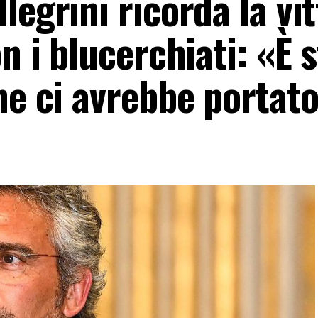
legrini ricorda la vit
n i blucerchiati: «È 
he ci avrebbe portato