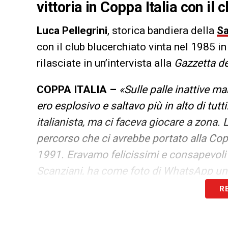
vittoria in Coppa Italia con il 
Luca Pellegrini
, storica bandiera della
S
con il club blucerchiato vinta nel 1985 in
rilasciate in un’intervista alla
Gazzetta de
COPPA ITALIA –
«Sulle palle inattive ma
ero esplosivo e saltavo più in alto di tutt
italianista, ma ci faceva giocare a zona. L
percorso che ci avrebbe portato alla Cop
1991. Eravamo felicissimi e consapevoli de
Scanziani, ha come foto di WhatsApp un’
R
LA PLAYLIST DELLE NOSTRE TOP NEW