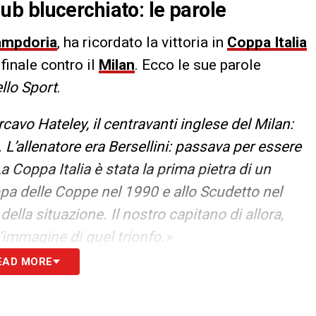
club blucerchiato: le parole
ampdoria
, ha ricordato la vittoria in
Coppa Italia
 finale contro il
Milan
. Ecco le sue parole
llo Sport
.
rcavo Hateley, il centravanti inglese del Milan:
i. L’allenatore era Bersellini: passava per essere
a Coppa Italia è stata la prima pietra di un
pa delle Coppe nel 1990 e allo Scudetto nel
lla situazione. Il nostro capitano di allora,
immagine di quel trionfo.»
EAD MORE
S