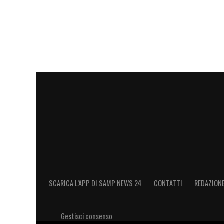
SCARICA L’APP DI SAMP NEWS 24
CONTATTI
REDAZION
Gestisci consenso