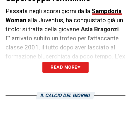
Passata negli scorsi giorni dalla
Sampdoria
Woman
alla Juventus, ha conquistato già un
titolo: si tratta della giovane
Asia Bragonzi
.
E’ arrivato subito un trofeo per l’attaccante
classe 2001, il tutto dopo aver lasciato al
formazione blucerchiata da poco tempo. L’ex
giocatrice di mister Salvatore Mango ha
READ MORE
conquistato la Supercoppa femminile, il tutto
con una vittoria per 2-1 sulla Roma!
IL CALCIO DEL GIORNO
LA PLAYLIST DELLE NOSTRE TOP NEWS