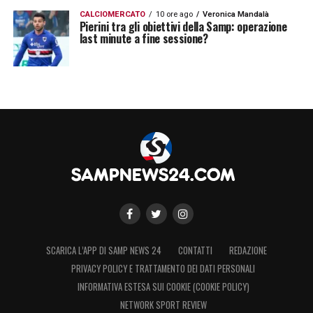
CALCIOMERCATO
10 ore ago
Veronica Mandalà
Pierini tra gli obiettivi della Samp: operazione
last minute a fine sessione?
SCARICA L’APP DI SAMP NEWS 24
CONTATTI
REDAZIONE
PRIVACY POLICY E TRATTAMENTO DEI DATI PERSONALI
INFORMATIVA ESTESA SUI COOKIE (COOKIE POLICY)
NETWORK SPORT REVIEW