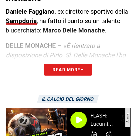
Daniele
Faggiano
, ex direttore sportivo della
Sampdoria
, ha fatto il punto su un talento
blucerchiato:
Marco Delle Monache
.
DELLE MONACHE
–
«È rientrato a
disposizione di Pirlo. Sì, Delle Monache l’ho
preso io. Si tratta di un classe 2005 che
READ MORE
gioca già in Serie B e in Nazionale. Spero che
possa affermarsi, di sicuro ha tanta voglia di
emergere».
IL CALCIO DEL GIORNO
LA PLAYLIST DELLE NOSTRE TOP NEWS