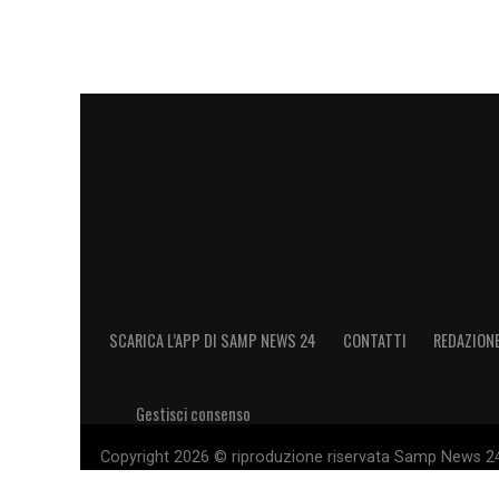
SCARICA L’APP DI SAMP NEWS 24
CONTATTI
REDAZION
Gestisci consenso
Copyright 2026 © riproduzione riservata Samp News 24 -
11028660014 Editore e proprietario: Sport Review S.r.l