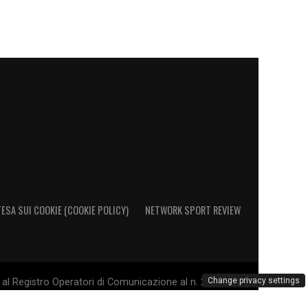
ESA SUI COOKIE (COOKIE POLICY)
NETWORK SPORT REVIEW
Change privacy settings
al Registro Operatori di Comunicazione al n. 26692 - PI
. Il marchio Sampdoria è di esclusiva proprietà di U.C.