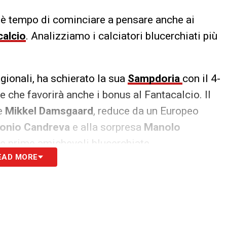
 è tempo di cominciare a pensare anche ai
calcio
. Analizziamo i calciatori blucerchiati più
agionali, ha schierato la sua
Sampdoria
con il 4-
 che favorirà anche i bonus al Fantacalcio. Il
te
Mikkel Damsgaard
, reduce da un Europeo
onio Candreva
e alla sorpresa
Manolo
le prime amichevoli blucerchiate.
EAD MORE
S