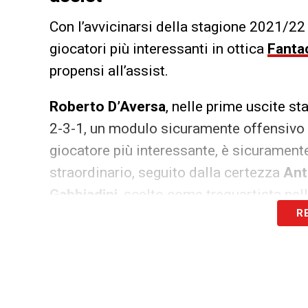
Con l’avvicinarsi della stagione 2021/22
giocatori più interessanti in ottica
Fanta
propensi all’assist.
Roberto D’Aversa
, nelle prime uscite st
2-3-1, un modulo sicuramente offensivo e
giocatore più interessante, è sicuramen
straordinario, seguito dalla certezza
Ant
Gabbiadini
, scelto come trequartista nel
R
LA PLAYLIST DELLE NOSTRE TOP NEW