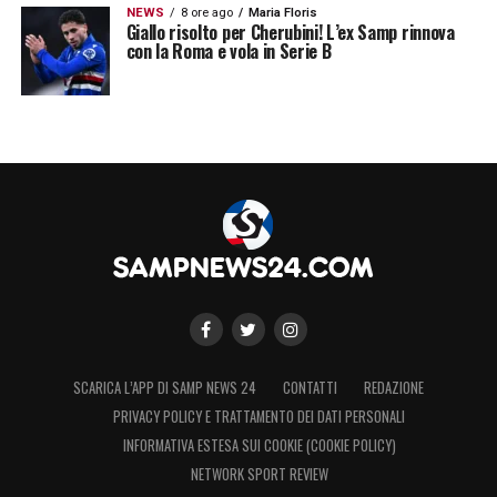
NEWS
8 ore ago
Maria Floris
Giallo risolto per Cherubini! L’ex Samp rinnova
con la Roma e vola in Serie B
SCARICA L’APP DI SAMP NEWS 24
CONTATTI
REDAZIONE
PRIVACY POLICY E TRATTAMENTO DEI DATI PERSONALI
INFORMATIVA ESTESA SUI COOKIE (COOKIE POLICY)
NETWORK SPORT REVIEW