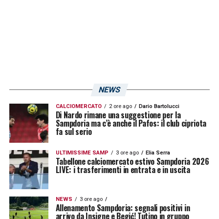
NEWS
CALCIOMERCATO
2 ore ago
Dario Bartolucci
Di Nardo rimane una suggestione per la
Sampdoria ma c’è anche il Pafos: il club cipriota
fa sul serio
ULTIMISSIME SAMP
3 ore ago
Elia Serra
Tabellone calciomercato estivo Sampdoria 2026
LIVE: i trasferimenti in entrata e in uscita
NEWS
3 ore ago
Allenamento Sampdoria: segnali positivi in
arrivo da Insigne e Begić! Tutino in gruppo