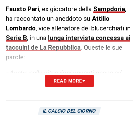
Fausto Pari
, ex giocatore della
Sampdoria
,
ha raccontato un aneddoto su
Attilio
Lombardo
, vice allenatore dei blucerchiati in
Serie B
, in una
lunga intervista concessa ai
taccuini de La Repubblica
. Queste le sue
parole:
«
Anche nelle situazioni pesanti riesce ad
READ MORE
essere spensierato, ha sempre una battuta
in canna, che strappa a tutti un sorriso. Può
essere molto utile questo suo aspetto
caratteriale per alleggerire la tensione
».
IL CALCIO DEL GIORNO
LA PLAYLIST DELLE NOSTRE TOP NEWS