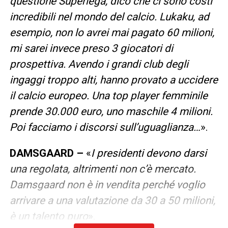
questione Superlega, dico che ci sono costi
incredibili nel mondo del calcio. Lukaku, ad
esempio, non lo avrei mai pagato 60 milioni,
mi sarei invece preso 3 giocatori di
prospettiva. Avendo i grandi club degli
ingaggi troppo alti, hanno provato a uccidere
il calcio europeo. Una top player femminile
prende 30.000 euro, uno maschile 4 milioni.
Poi facciamo i discorsi sull’uguaglianza…
».
DAMSGAARD –
«
I presidenti devono darsi
una regolata, altrimenti non c’è mercato.
Damsgaard non è in vendita perché voglio
arrivare a una valutazione da 30 a 50 milioni,
è un talento puro
».