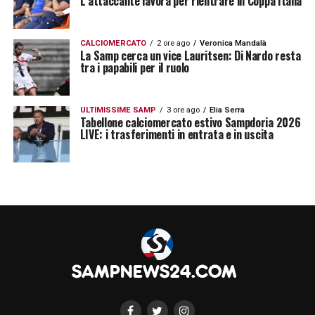
L’attaccante lavora per rientrare in Coppa Italia
GATTUSO –
«
Magari, lo amo, ma già mi ha
detto no una volta e poi io gli ho portato
CALCIOMERCATO
2 ore ago
Veronica Mandalà
fortuna. Lui è un bravo motivatore, ha uno
La Samp cerca un vice Lauritsen: Di Nardo resta
tra i papabili per il ruolo
staff tecnico importante
».
D’AVERSA
– «
D’Aversa? Fuochino. Devo
ULTIMISSIME SAMP
3 ore ago
Elia Serra
Tabellone calciomercato estivo Sampdoria 2026
prendere un allenatore simile a Ranieri, di
LIVE: i trasferimenti in entrata e in uscita
venti anni più piccolo e che faccia giocare i
giovani
».
GIAMPAOLO, IACHINI, PIRLO
– «
Giampaolo
e Iachini? Acqua. Pirlo? Mi sarebbe molto
piaciuto, ci ho pensato tanto ma Andrea è
veramente un fuoriclasse
»