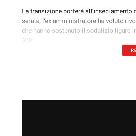
La transizione porterà all’insediamento 
serata, l’ex amministratore ha voluto rivo
che hanno sostenuto il sodalizio ligure i
XIX:
R
SAMP NEWS 24 SU GOOGLE NEWS
Seguici su Google News per re
SEGUICI ORA
«Vi guardo tutti, prima siete stati sponso
è il miglior riconoscimento dopo tre ann
ho trattenuto qualche lacrima e mia mogl