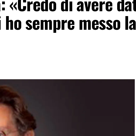
a: «Credo di avere da
i ho sempre messo l