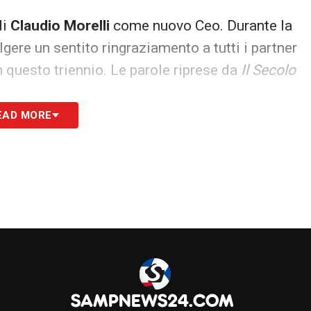
di
Claudio Morelli
come nuovo Ceo. Durante la
lgere un sentito ringraziamento a tutti i partner
n questo triennio. Le parole riprese da
Il Secolo
EAD MORE
stare sempre aggiornato sul mondo Doria.
r, poi diventati partner e adesso amici. E questo
i passati insieme, sofferti. A Castellammare non
ie Barbara mi ha detto “in 25 anni non ti ho mai