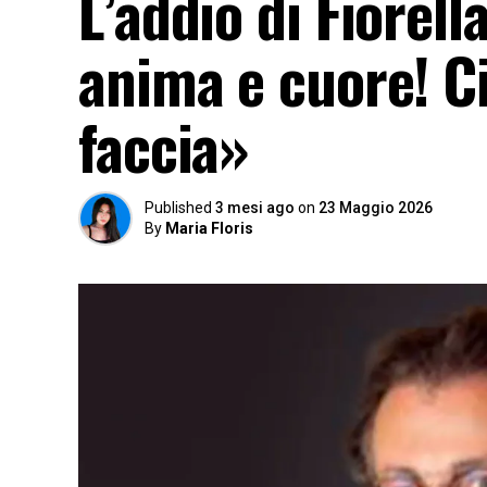
L’addio di Fiorell
anima e cuore! C
faccia»
Published
3 mesi ago
on
23 Maggio 2026
By
Maria Floris