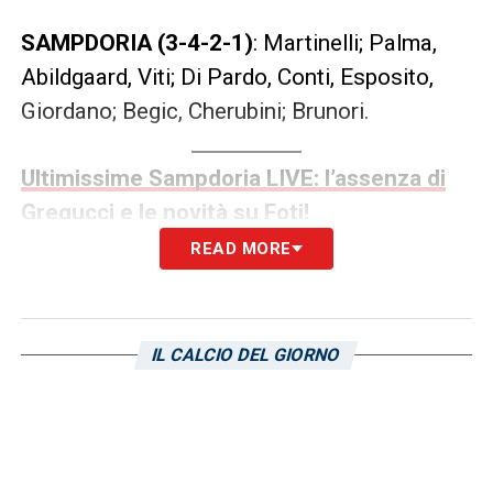
SAMPDORIA (3-4-2-1)
: Martinelli; Palma,
Abildgaard, Viti; Di Pardo, Conti, Esposito,
Giordano; Begic, Cherubini; Brunori.
Ultimissime Sampdoria LIVE: l’assenza di
Gregucci e le novità su Foti!
READ MORE
LA PLAYLIST DELLE NOSTRE TOP NEWS
IL CALCIO DEL GIORNO