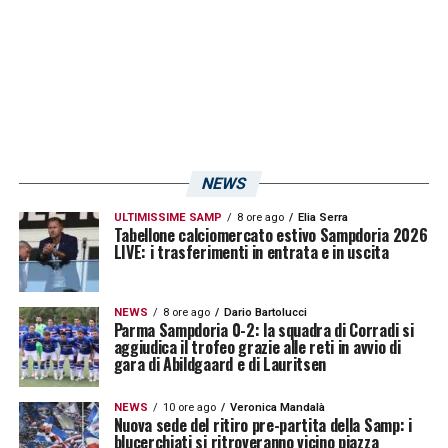
LA PLAYLIST DELLE NOSTRE TOP NEWS
NEWS
ULTIMISSIME SAMP
8 ore ago
Elia Serra
Tabellone calciomercato estivo Sampdoria 2026
LIVE: i trasferimenti in entrata e in uscita
NEWS
8 ore ago
Dario Bartolucci
Parma Sampdoria 0-2: la squadra di Corradi si
aggiudica il trofeo grazie alle reti in avvio di
gara di Abildgaard e di Lauritsen
NEWS
10 ore ago
Veronica Mandalà
Nuova sede del ritiro pre-partita della Samp: i
blucerchiati si ritroveranno vicino piazza