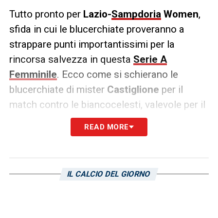
Tutto pronto per
Lazio-
Sampdoria
Women
,
sfida in cui le blucerchiate proveranno a
strappare punti importantissimi per la
rincorsa salvezza in questa
Serie A
Femminile
. Ecco come si schierano le
blucerchiate di mister
Castiglione
per il
match contro le biancocelesti, valevole per il
primo turno di
poule salvezza
:
READ MORE
SAMPDORIA (3-4-2-1):
Larsen; Panzeri, Re,
Pisani; Bertucci, Colombo, Fallico, Pittaccio;
Pellegrino Cimò, Arcangeli; Baldi.
All.
IL CALCIO DEL GIORNO
Castiglione.