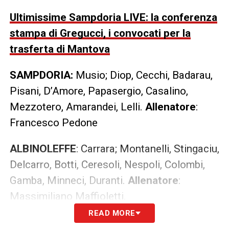
Ultimissime Sampdoria LIVE: la conferenza
stampa di Gregucci, i convocati per la
trasferta di Mantova
SAMPDORIA:
Musio; Diop, Cecchi, Badarau,
Pisani, D’Amore, Papasergio, Casalino,
Mezzotero, Amarandei, Lelli.
Allenatore
:
Francesco Pedone
ALBINOLEFFE
: Carrara; Montanelli, Stingaciu,
Delcarro, Botti, Ceresoli, Nespoli, Colombi,
Gamba, Minneci, Duranti.
Allenatore
:
Massimiliano Maffioletti.
READ MORE
LA PLAYLIST DELLE NOSTRE TOP NEWS