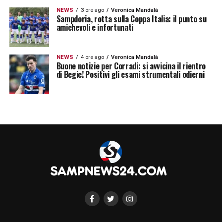
NEWS
3 ore ago
Veronica Mandalà
Sampdoria, rotta sulla Coppa Italia: il punto su
amichevoli e infortunati
NEWS
4 ore ago
Veronica Mandalà
Buone notizie per Corradi: si avvicina il rientro
di Begic! Positivi gli esami strumentali odierni