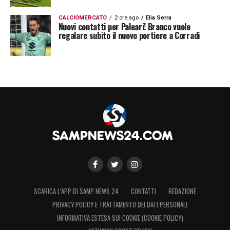
CALCIOMERCATO
2 ore ago
Elia Serra
Nuovi contatti per Paleari! Branco vuole
regalare subito il nuovo portiere a Corradi
SCARICA L’APP DI SAMP NEWS 24
CONTATTI
REDAZIONE
PRIVACY POLICY E TRATTAMENTO DEI DATI PERSONALI
INFORMATIVA ESTESA SUI COOKIE (COOKIE POLICY)