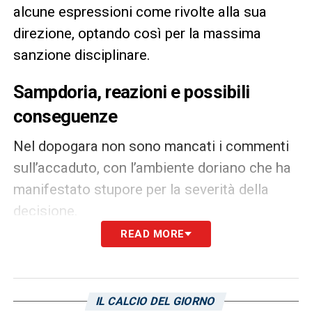
alcune espressioni come rivolte alla sua
direzione, optando così per la massima
sanzione disciplinare.
Sampdoria, reazioni e possibili
conseguenze
Nel dopogara non sono mancati i commenti
sull’accaduto, con l’ambiente doriano che ha
manifestato stupore per la severità della
decisione.
READ MORE
In un campionato equilibrato come la Serie
BKT, ogni dettaglio può fare la differenza.
Per la
Sampdoria
, che sta cercando
IL CALCIO DEL GIORNO
continuità di risultati, anche una decisione