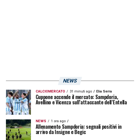
arbitrale può incidere sugli equilibri della
squadra.
LEGGI ANCHE:
Conferenza stampa
Gregucci: «La Samp ha fatto la migliore
prestazione casalinga! Begic? Dico questo.
E sugli episodi…»
NEWS
LA PLAYLIST DELLE NOSTRE TOP NEWS
CALCIOMERCATO
31 minuti ago
Elia Serra
Cuppone accende il mercato: Sampdoria,
Avellino e Vicenza sull’attaccante dell’Entella
NEWS
1 ora ago
Allenamento Sampdoria: segnali positivi in
arrivo da Insigne e Begic