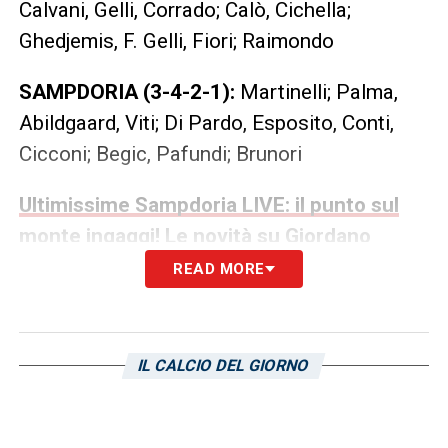
Calvani, Gelli, Corrado; Calò, Cichella;
Ghedjemis, F. Gelli, Fiori; Raimondo
SAMPDORIA (3-4-2-1):
Martinelli; Palma,
Abildgaard, Viti; Di Pardo, Esposito, Conti,
Cicconi; Begic, Pafundi; Brunori
Ultimissime Sampdoria LIVE: il punto sul
monte ingaggi! Le novità su Giordano
READ MORE
LA PLAYLIST DELLE NOSTRE TOP NEWS
IL CALCIO DEL GIORNO