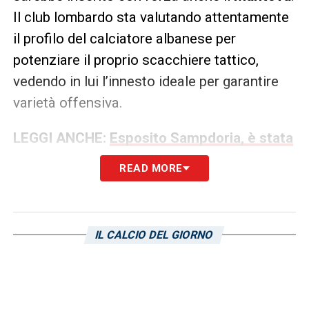
Il club lombardo sta valutando attentamente
il profilo del calciatore albanese per
potenziare il proprio scacchiere tattico,
vedendo in lui l’innesto ideale per garantire
varietà offensiva.
LEGGI ANCHE:
Esposito Sampdoria, è stata
resa nota l’ufficialità! Il comunicato del club
READ MORE
blucerchiato
LA PLAYLIST DELLE NOSTRE TOP NEWS
IL CALCIO DEL GIORNO