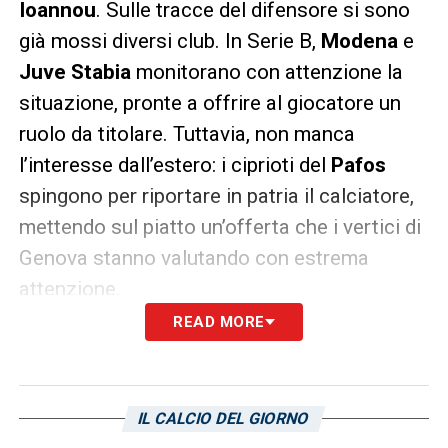
Ioannou
. Sulle tracce del difensore si sono
già mossi diversi club. In Serie B,
Modena
e
Juve Stabia
monitorano con attenzione la
situazione, pronte a offrire al giocatore un
ruolo da titolare. Tuttavia, non manca
l’interesse dall’estero: i ciprioti del
Pafos
spingono per riportare in patria il calciatore,
mettendo sul piatto un’offerta che i vertici di
Genova stanno valutando con estrema
attenzione.
READ MORE
LEGGI ANCHE:
Esposito Sampdoria, ecco
tutte le cifre dell’accordo con lo Spezia e
con il giocatore: l’annuncio
IL CALCIO DEL GIORNO