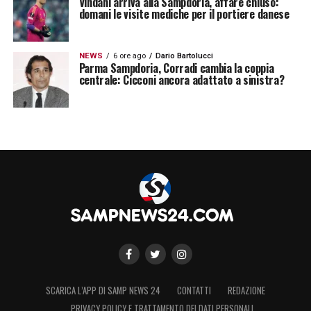
Vindahl arriva alla Sampdoria, affare chiuso:
domani le visite mediche per il portiere danese
NEWS
6 ore ago
Dario Bartolucci
Parma Sampdoria, Corradi cambia la coppia
centrale: Cicconi ancora adattato a sinistra?
SCARICA L’APP DI SAMP NEWS 24
CONTATTI
REDAZIONE
PRIVACY POLICY E TRATTAMENTO DEI DATI PERSONALI