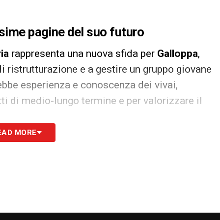
ssime pagine del suo futuro
ia
rappresenta una nuova sfida per
Galloppa
,
 ristrutturazione e a gestire un gruppo giovane
rebbe esperienza e conoscenza dei vivai,
ti di medio-lungo termine e per valorizzare il
EAD MORE
e aperte
one il suo profilo, valutando l’impatto che un
re sulla squadra e sulle dinamiche di gioco. La
 le decisioni e costringere il tecnico a
 adatta al proprio progetto. Il mercato