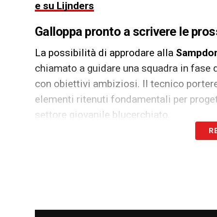
e su Lijnders
Galloppa pronto a scrivere le pro
La possibilità di approdare alla
Sampdor
chiamato a guidare una squadra in fase di
con obiettivi ambiziosi. Il tecnico porte
elementi ritenuti fondamentali per proget
settore giovanile blucerchiato.
R
Galloppa, Catanzaro e le trattativ
Anche i calabresi tengono sotto osservazi
allenatore esperto come lui potrebbe ave
concorrenza tra i club potrebbe accelerare
scegliere rapidamente la destinazione più