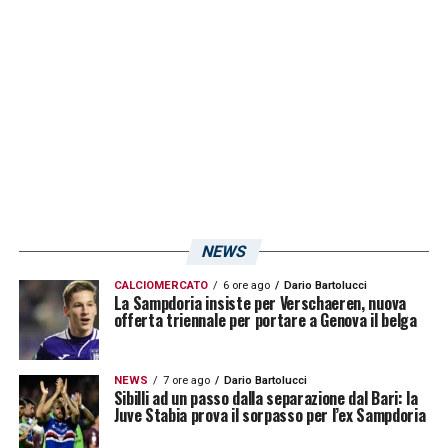
atletica. Soltanto dopo questa attenta fase
di valutazione la società scioglierà le riserve
sul tesseramento: in caso di esito positivo
dei test medici, Gartenmann legherà il suo
futuro ai colori blucerchiati firmando un
contratto biennale.
NEWS
CALCIOMERCATO
6 ore ago
Dario Bartolucci
La Sampdoria insiste per Verschaeren, nuova
offerta triennale per portare a Genova il belga
NEWS
7 ore ago
Dario Bartolucci
Sibilli ad un passo dalla separazione dal Bari: la
Juve Stabia prova il sorpasso per l’ex Sampdoria