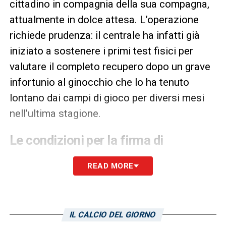
cittadino in compagnia della sua compagna,
attualmente in dolce attesa. L’operazione
richiede prudenza: il centrale ha infatti già
iniziato a sostenere i primi test fisici per
valutare il completo recupero dopo un grave
infortunio al ginocchio che lo ha tenuto
lontano dai campi di gioco per diversi mesi
nell’ultima stagione.
Le condizioni per la firma di
I prossimi giorni saranno decisivi per il futuro
READ MORE
del giocatore. Il piano strutturato dal club
prevede che il difensore venga aggregato alla
squadra durante il ritiro estivo, dove lo staff
IL CALCIO DEL GIORNO
tecnico ne testerà ulteriormente la tenuta