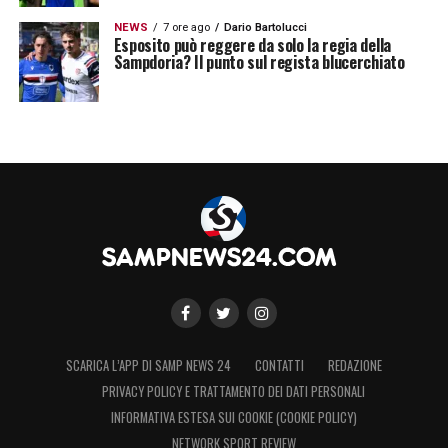
NEWS
7 ore ago
Dario Bartolucci
Esposito può reggere da solo la regia della
Visualizza questo post su Instagram
Sampdoria? Il punto sul regista blucerchiato
Un post condiviso da Telenord (@telenord.it)
SCARICA L’APP DI SAMP NEWS 24
CONTATTI
REDAZIONE
LA PLAYLIST DELLE NOSTRE TOP NEWS
PRIVACY POLICY E TRATTAMENTO DEI DATI PERSONALI
INFORMATIVA ESTESA SUI COOKIE (COOKIE POLICY)
NETWORK SPORT REVIEW