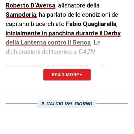
Roberto D’Aversa
, allenatore della
Sampdoria
, ha parlato delle condizioni del
capitano blucerchiato
Fabio
Quagliarella
,
inizialmente in panchina durante il Derby
della Lanterna contro il Genoa
. Le
dichiarazioni del tecnico a
DAZN
.
QUAGLIARELLA IN PANCHINA
–
«Per
READ MORE
quanto riguarda Thorsby, lo vedremo in
campo. Quagliarella ha avuto problemi fisici
e dovevo gestire sia lui che Gabbiadini».
IL CALCIO DEL GIORNO
LA PLAYLIST DELLE NOSTRE TOP NEWS