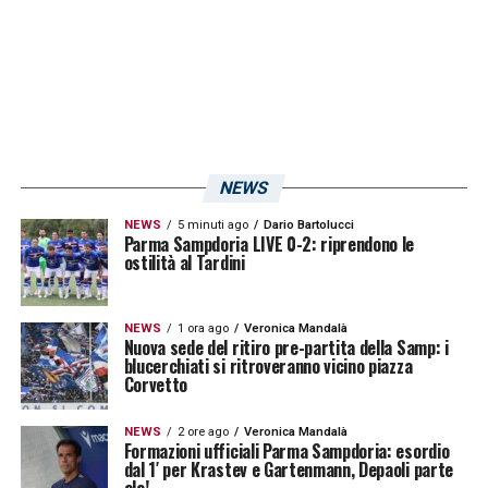
NEWS
NEWS
5 minuti ago
Dario Bartolucci
Parma Sampdoria LIVE 0-2: riprendono le
ostilità al Tardini
NEWS
1 ora ago
Veronica Mandalà
Nuova sede del ritiro pre-partita della Samp: i
blucerchiati si ritroveranno vicino piazza
Corvetto
NEWS
2 ore ago
Veronica Mandalà
Formazioni ufficiali Parma Sampdoria: esordio
dal 1′ per Krastev e Gartenmann, Depaoli parte
ala!