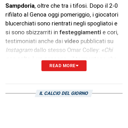
Sampdoria
, oltre che tra i tifosi. Dopo il 2-0
rifilato al Genoa oggi pomeriggio, i giocatori
blucerchiati sono rientrati negli spogliatoi e
si sono sbizzarriti in
festeggiamenti
e cori,
testimoniati anche dai
video
pubblicati su
Instagram
dallo stesso Omar Colley:
«Chi
non salta è un genoano»
, il tormentone che
READ MORE
risuona tra gli armadietti. Anche Albin Ekdal
ha utilizzato lo stesso social per immortale
un tifoso che, piazzatosi davanti al pullman
IL CALCIO DEL GIORNO
sociale con un fumogeno in mano, ringrazia i
giocatori della Samp per l’impresa compiuta,
mandando anche un bacio.
La Sampdoria festeggia negli