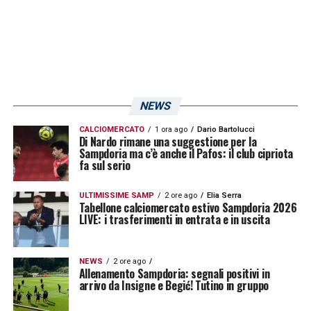
spogliatoi
Video
Player
NEWS
CALCIOMERCATO
1 ora ago
Dario Bartolucci
Di Nardo rimane una suggestione per la
Sampdoria ma c’è anche il Pafos: il club cipriota
fa sul serio
ULTIMISSIME SAMP
2 ore ago
Elia Serra
Tabellone calciomercato estivo Sampdoria 2026
LIVE: i trasferimenti in entrata e in uscita
NEWS
2 ore ago
Allenamento Sampdoria: segnali positivi in
arrivo da Insigne e Begić! Tutino in gruppo