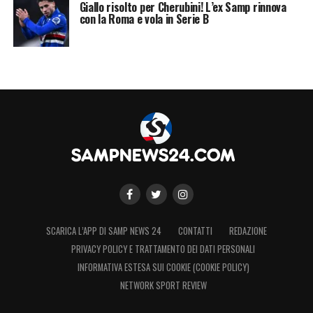
Giallo risolto per Cherubini! L’ex Samp rinnova
con la Roma e vola in Serie B
Le statistiche di Diego
Lopez
contro la
Sampdoria
recitano tre precedenti in
carriera: divisi in due pareggi e una sconfitta.
Nella stagione 2013/14 da tecnico del
Cagliarisconfitta esterna a Genova per 1-0, al
ritorno pareggio; nella stagione 2016/17
pareggio 1-1 come allenatore del Palermo.
SCARICA L’APP DI SAMP NEWS 24
CONTATTI
REDAZIONE
PRIVACY POLICY E TRATTAMENTO DEI DATI PERSONALI
LA PLAYLIST DELLE NOSTRE TOP NEWS
INFORMATIVA ESTESA SUI COOKIE (COOKIE POLICY)
NETWORK SPORT REVIEW