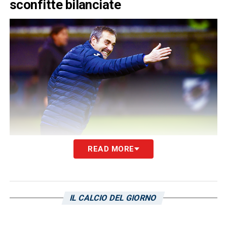
sconfitte bilanciate
READ MORE
Giampaolo
ha affrontato il
Cagliari
otto volte
in carriera divise in tre vittorie, due pareggi e
tre sconfitte. L’ultimo risultato in ordine
IL CALCIO DEL GIORNO
cronologico è il pareggio casalingo per 1-1,
in precedenza la vittoria in Coppa Italia e la