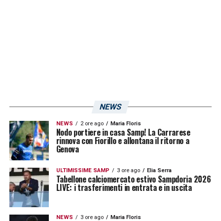
sconfitta, esterna, da allenatore della
Sampdoria. Ha affrontato il Cagliari anche da
allenatore del
Cesena
(1-1), del
Catania
(sconfitta per 3-0) e del
Siena
(due vittorie e
una sconfitta).
Lopez vs Sampdoria: mai vinto
NEWS
contro i blucerchiati
NEWS
2 ore ago
Maria Floris
Nodo portiere in casa Samp! La Carrarese
rinnova con Fiorillo e allontana il ritorno a
Genova
ULTIMISSIME SAMP
3 ore ago
Elia Serra
Tabellone calciomercato estivo Sampdoria 2026
LIVE: i trasferimenti in entrata e in uscita
NEWS
3 ore ago
Maria Floris